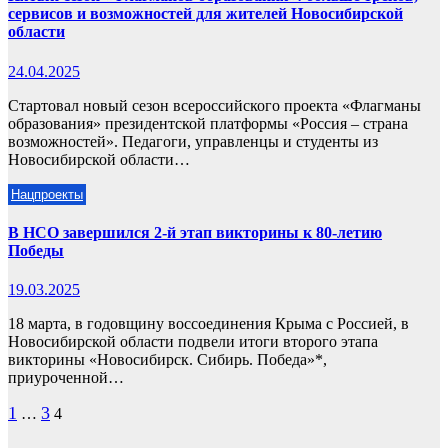
сервисов и возможностей для жителей Новосибирской
области
24.04.2025
Стартовал новый сезон всероссийского проекта «Флагманы
образования» президентской платформы «Россия – страна
возможностей». Педагоги, управленцы и студенты из
Новосибирской области…
Нацпроекты
В НСО завершился 2-й этап викторины к 80-летию
Победы
19.03.2025
18 марта, в годовщину воссоединения Крыма с Россией, в
Новосибирской области подвели итоги второго этапа
викторины «Новосибирск. Сибирь. Победа»*,
приуроченной…
Пагинация
1
3
…
4
записей