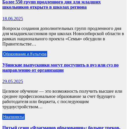
Более 550 групп продленного дня для младших
школьников открыто в школах региона
18.06.2025
Вопросы создания дополнительных групп продленного дня
для младшеклассников при школах Новосибирской области в
рамках национального проекта «Семья» обсудили в
Правительстве…
Образование и Культура
Убинские выпускники могут поступить в вуз или суз по
направлению от организации
29.05.2025
Целевое обучение — это возможность получить высшее или
среднее профессиональное образование за счет будущего
работодателя или бюджета, с последующим
трудоустройством…
Нацпроекты
Пятый сезон «Флагманов образования»: больше треков,