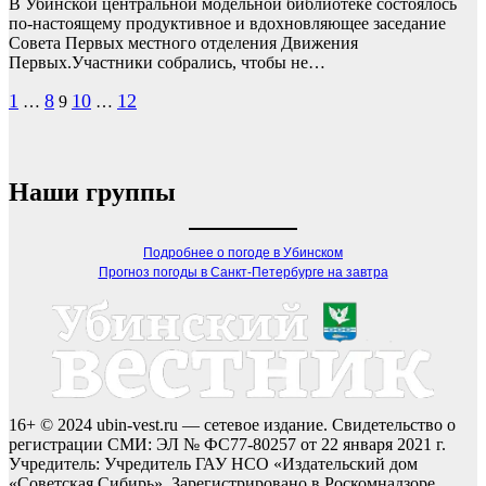
В Убинской центральной модельной библиотеке состоялось
по-настоящему продуктивное и вдохновляющее заседание
Совета Первых местного отделения Движения
Первых.Участники собрались, чтобы не…
Пагинация
1
8
10
12
…
9
…
записей
Наши группы
Подробнее о погоде в Убинском
Прогноз погоды в Санкт-Петербурге на завтра
16+ © 2024 ubin-vest.ru — сетевое издание. Свидетельство о
регистрации СМИ: ЭЛ № ФС77-80257 от 22 января 2021 г.
Учредитель: Учредитель ГАУ НСО «Издательский дом
«Советская Сибирь». Зарегистрировано в Роскомнадзоре.