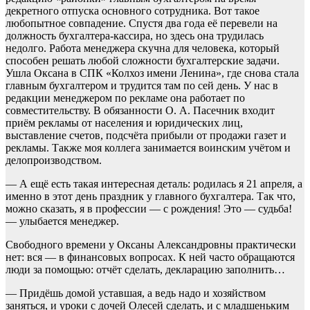
декретного отпуска основного сотрудника. Вот такое
любопытное совпадение. Спустя два года её перевели на
должность бухгалтера-кассира, но здесь она трудилась
недолго. Работа менеджера скучна для человека, который
способен решать любой сложности бухгалтерские задачи.
Ушла Оксана в СПК «Колхоз имени Ленина», где снова стала
главным бухгалтером и трудится там по сей день. У нас в
редакции менеджером по рекламе она работает по
совместительству. В обязанности О. А. Пасечник входит
приём рекламы от населения и юридических лиц,
выставление счетов, подсчёта прибыли от продажи газет и
рекламы. Также моя коллега занимается воинским учётом и
делопроизводством.
— А ещё есть такая интересная деталь: родилась я 21 апреля, а
именно в этот день праздник у главного бухгалтера. Так что,
можно сказать, я в профессии — с рождения! Это — судьба!
— улыбается менеджер.
Свободного времени у Оксаны Александровны практически
нет: вся — в финансовых вопросах. К ней часто обращаются
люди за помощью: отчёт сделать, декларацию заполнить…
— Придёшь домой уставшая, а ведь надо и хозяйством
заняться, и уроки с дочей Олесей сделать, и с младшеньким