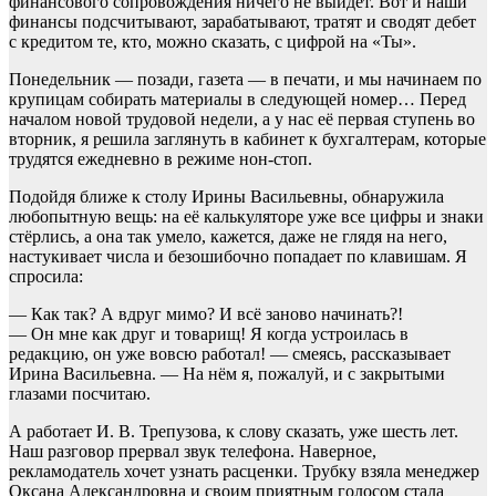
финансового сопровождения ничего не выйдет. Вот и наши
финансы подсчитывают, зарабатывают, тратят и сводят дебет
с кредитом те, кто, можно сказать, с цифрой на «Ты».
Понедельник — позади, газета — в печати, и мы начинаем по
крупицам собирать материалы в следующей номер… Перед
началом новой трудовой недели, а у нас её первая ступень во
вторник, я решила заглянуть в кабинет к бухгалтерам, которые
трудятся ежедневно в режиме нон-стоп.
Подойдя ближе к столу Ирины Васильевны, обнаружила
любопытную вещь: на её калькуляторе уже все цифры и знаки
стёрлись, а она так умело, кажется, даже не глядя на него,
настукивает числа и безошибочно попадает по клавишам. Я
спросила:
— Как так? А вдруг мимо? И всё заново начинать?!
— Он мне как друг и товарищ! Я когда устроилась в
редакцию, он уже вовсю работал! — смеясь, рассказывает
Ирина Васильевна. — На нём я, пожалуй, и с закрытыми
глазами посчитаю.
А работает И. В. Трепузова, к слову сказать, уже шесть лет.
Наш разговор прервал звук телефона. Наверное,
рекламодатель хочет узнать расценки. Трубку взяла менеджер
Оксана Александровна и своим приятным голосом стала