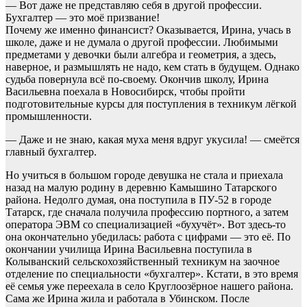
— Вот даже не представляю себя в другой профессии.
Бухгалтер — это моё призвание!
Почему же именно финансист? Оказывается, Ирина, учась в
школе, даже и не думала о другой профессии. Любимыми
предметами у девочки были алгебра и геометрия, а здесь,
наверное, и размышлять не надо, кем стать в будущем. Однако
судьба повернула всё по-своему. Окончив школу, Ирина
Васильевна поехала в Новосибирск, чтобы пройти
подготовительные курсы для поступления в техникум лёгкой
промышленности.
— Даже и не знаю, какая муха меня вдруг укусила! — смеётся
главный бухгалтер.
Но учиться в большом городе девушка не стала и приехала
назад на малую родину в деревню Камышино Татарского
района. Недолго думая, она поступила в ПУ-52 в городе
Татарск, где сначала получила профессию портного, а затем
оператора ЭВМ со специализацией «бухучёт». Вот здесь-то
она окончательно убедилась: работа с цифрами — это её. По
окончании училища Ирина Васильевна поступила в
Колыванский сельскохозяйственный техникум на заочное
отделение по специальности «бухгалтер». Кстати, в это время
её семья уже переехала в село Круглоозёрное нашего района.
Сама же Ирина жила и работала в Убинском. После