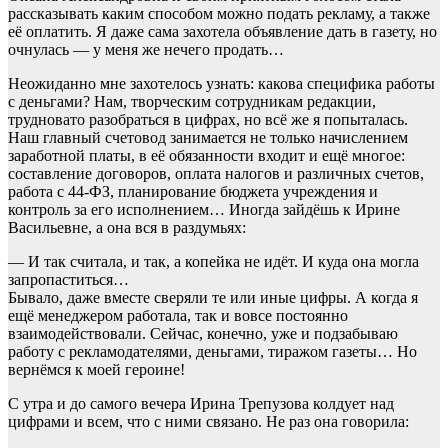
рассказывать каким способом можно подать рекламу, а также
её оплатить. Я даже сама захотела объявление дать в газету, но
очнулась — у меня же нечего продать…
Неожиданно мне захотелось узнать: какова специфика работы
с деньгами? Нам, творческим сотрудникам редакции,
трудновато разобраться в цифрах, но всё же я попыталась.
Наш главный счетовод занимается не только начислением
заработной платы, в её обязанности входит и ещё многое:
составление договоров, оплата налогов и различных счетов,
работа с 44-ФЗ, планирование бюджета учреждения и
контроль за его исполнением… Иногда зайдёшь к Ирине
Васильевне, а она вся в раздумьях:
— И так считала, и так, а копейка не идёт. И куда она могла
запропаститься…
Бывало, даже вместе сверяли те или иные цифры. А когда я
ещё менеджером работала, так и вовсе постоянно
взаимодействовали. Сейчас, конечно, уже и подзабываю
работу с рекламодателями, деньгами, тиражом газеты… Но
вернёмся к моей героине!
С утра и до самого вечера Ирина Трепузова колдует над
цифрами и всем, что с ними связано. Не раз она говорила: