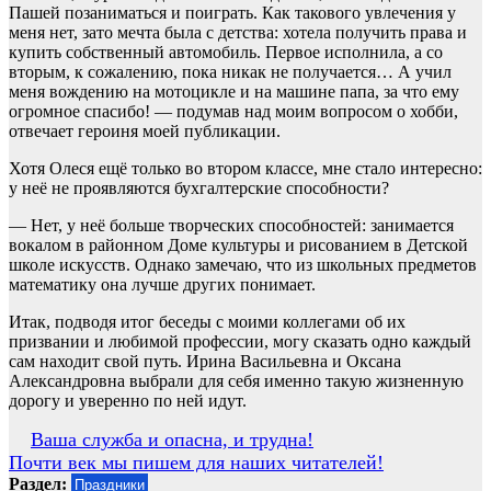
Пашей позаниматься и поиграть. Как такового увлечения у
меня нет, зато мечта была с детства: хотела получить права и
купить собственный автомобиль. Первое исполнила, а со
вторым, к сожалению, пока никак не получается… А учил
меня вождению на мотоцикле и на машине папа, за что ему
огромное спасибо! — подумав над моим вопросом о хобби,
отвечает героиня моей публикации.
Хотя Олеся ещё только во втором классе, мне стало интересно:
у неё не проявляются бухгалтерские способности?
— Нет, у неё больше творческих способностей: занимается
вокалом в районном Доме культуры и рисованием в Детской
школе искусств. Однако замечаю, что из школьных предметов
математику она лучше других понимает.
Итак, подводя итог беседы с моими коллегами об их
призвании и любимой профессии, могу сказать одно каждый
сам находит свой путь. Ирина Васильевна и Оксана
Александровна выбрали для себя именно такую жизненную
дорогу и уверенно по ней идут.
Навигация
Ваша служба и опасна, и трудна!
Почти век мы пишем для наших читателей!
по
Раздел:
Праздники