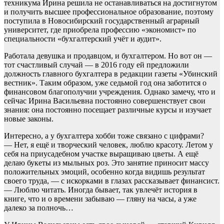
техникума Ирина решила не останавливаться на достигнутом
и получить высшее профессиональное образование, поэтому
поступила в Новосибирский государственный аграрный
университет, где приобрела профессию «экономист» по
специальности «бухгалтерский учёт и аудит».
Работала девушка и продавцом, и бухгалтером. Но вот он —
тот счастливый случай — в 2016 году ей предложили
должность главного бухгалтера в редакции газеты «Убинский
вестник». Таким образом, уже седьмой год она заботится о
финансовом благополучии учреждения. Однако замечу, что и
сейчас Ирина Васильевна постоянно совершенствует свои
знания: она постоянно посещает различные курсы и изучает
новые законы.
Интересно, а у бухгалтера хобби тоже связано с цифрами?
— Нет, я ещё и творческий человек, люблю красоту. Летом у
себя на приусадебном участке выращиваю цветы. А ещё
делаю букеты из мыльных роз. Это занятие приносит массу
положительных эмоций, особенно когда видишь результат
своего труда, — с искорками в глазах рассказывает финансист.
— Люблю читать. Иногда бывает, так увлечёт история в
книге, что и о времени забываю — гляну на часы, а уже
далеко за полночь…