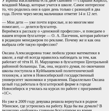
У Ирины Васильевны есть двое сыновей — старший Кирилл,
младший Макар, которые учатся в школе. Самое интересное
то, что родились они в один день только с разницей в два
года. Почти через месяц мальчишки отметят 14 и 12 лет.
— Мои дети — уже почти взрослые, и во многом мне
помогают, — делится бухгалтер.
Вернёмся к рассказу о «денежной профессии», и поведаем о
нашем втором бухгалтере — О. А. Пасечник, которая работает
в редакции менеджером по рекламе. Почему же и как она
выбрала себе такую профессию?
Оксана Александровна тоже любила уроки математики в
школе, а ещё ей всегда нравилось наблюдать за тем, как
работает её тётя Н. Н. Марущенко в бухгалтерии Центральной
районной больницы. Так, она, недолго думая, по окончании
школы поступила в Куйбышевский политехнический
техникум, а затем в Новосибирский государственный
университет экономики и управления. Параллельно Оксана
целый год работала в бухгалтерской фирме в городе
Новосибирск и училась на курсах по работе с программой
«1С».
Но уже в 2009 году девушка решила вернуться в родное
Убинское, где устроилась на работу. Куда бы вы думали? В
редакцию «районки» главным бухгалтером на время