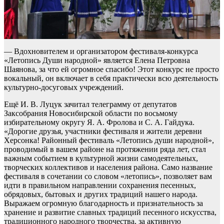
— Вдохновителем и организатором фестиваля-конкурса
«Летопись Души народной» является Елена Петровна
Шаянова, за что ей огромное спасибо! Этот конкурс не просто
вокальный, он включает в себя практически всю деятельность
культурно-досуговых учреждений.
Ещё И. В. Луцук зачитал телеграмму от депутатов
Заксобрания Новосибирской области по восьмому
избирательному округу Я. А. Фролова и С. А. Гайдука.
«Дорогие друзья, участники фестиваля и жители деревни
Херсонка! Районный фестиваль «Летопись души народной»,
проводимый в вашем районе на протяжении ряда лет, стал
важным событием в культурной жизни самодеятельных,
творческих коллективов и населения района. Само название
фестиваля в сочетании со словом «летопись», позволяет вам
идти в правильном направлении сохранения песенных,
обрядовых, бытовых и других традиций нашего народа.
Выражаем огромную благодарность и признательность за
хранение и развитие славных традиций песенного искусства,
традиционного народного творчества, за активную