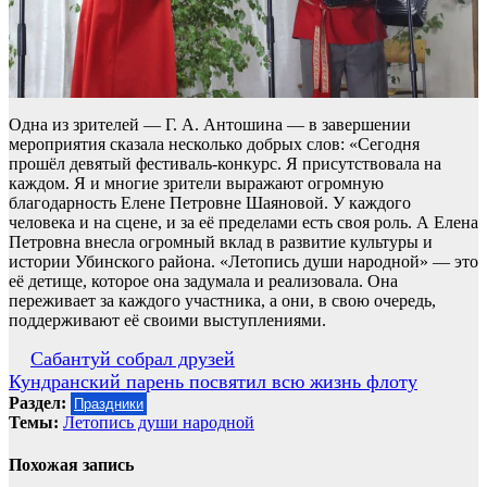
Одна из зрителей — Г. А. Антошина — в завершении
мероприятия сказала несколько добрых слов: «Сегодня
прошёл девятый фестиваль-конкурс. Я присутствовала на
каждом. Я и многие зрители выражают огромную
благодарность Елене Петровне Шаяновой. У каждого
человека и на сцене, и за её пределами есть своя роль. А Елена
Петровна внесла огромный вклад в развитие культуры и
истории Убинского района. «Летопись души народной» — это
её детище, которое она задумала и реализовала. Она
переживает за каждого участника, а они, в свою очередь,
поддерживают её своими выступлениями.
Навигация
Сабантуй собрал друзей
Кундранский парень посвятил всю жизнь флоту
по
Раздел:
Праздники
записям
Темы:
Летопись души народной
Похожая запись