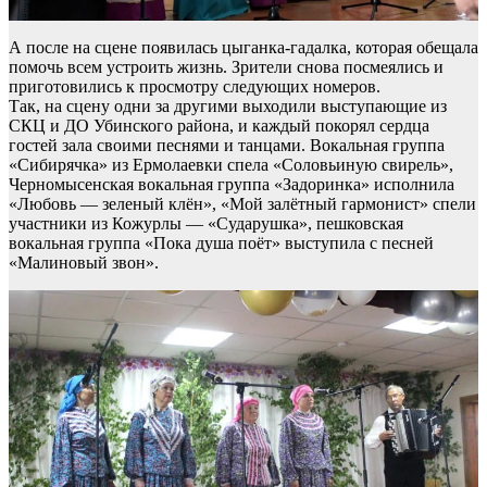
А после на сцене появилась цыганка-гадалка, которая обещала
помочь всем устроить жизнь. Зрители снова посмеялись и
приготовились к просмотру следующих номеров.
Так, на сцену одни за другими выходили выступающие из
СКЦ и ДО Убинского района, и каждый покорял сердца
гостей зала своими песнями и танцами. Вокальная группа
«Сибирячка» из Ермолаевки спела «Соловьиную свирель»,
Черномысенская вокальная группа «Задоринка» исполнила
«Любовь — зеленый клён», «Мой залётный гармонист» спели
участники из Кожурлы — «Сударушка», пешковская
вокальная группа «Пока душа поёт» выступила с песней
«Малиновый звон».