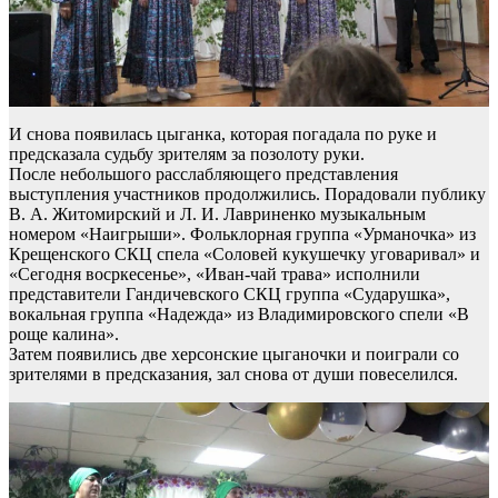
И снова появилась цыганка, которая погадала по руке и
предсказала судьбу зрителям за позолоту руки.
После небольшого расслабляющего представления
выступления участников продолжились. Порадовали публику
В. А. Житомирский и Л. И. Лавриненко музыкальным
номером «Наигрыши». Фольклорная группа «Урманочка» из
Крещенского СКЦ спела «Соловей кукушечку уговаривал» и
«Сегодня восркесенье», «Иван-чай трава» исполнили
представители Гандичевского СКЦ группа «Сударушка»,
вокальная группа «Надежда» из Владимировского спели «В
роще калина».
Затем появились две херсонские цыганочки и поиграли со
зрителями в предсказания, зал снова от души повеселился.