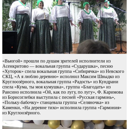
«Вьюгой» прошли по душам зрителей исполнители из
Асенкритово — вокальная группа «Сударушка», песню
«Хуторок» спела вокальная группа «Сибирячка» из Невского
СКЦ, «А я люблю деревню» исполнил Максим Швыдко из
Круглоозёрного, вокальная группа «Радость» из Кундрани
спела «Кума, ты моя кумушка», группа «Благодать» из
Раисино исполнила «Ой, как по лугу, по лугу», Ф. Каримова
из Борисоглебки выступила с песней «Русская гармонь»,
«Польку-бабочку» станцевала группа «Селяночка» из
Каменки, «На деревне тихо» исполнила группа «Гармония»
из Круглоозёрного.