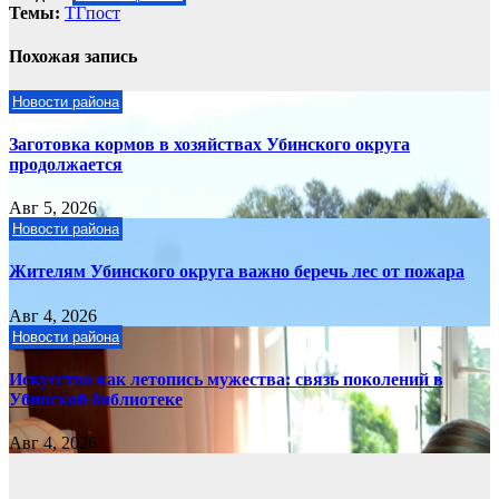
Темы:
ТГпост
Похожая запись
Новости района
Заготовка кормов в хозяйствах Убинского округа
продолжается
Авг 5, 2026
Новости района
Жителям Убинского округа важно беречь лес от пожара
Авг 4, 2026
Новости района
Искусство как летопись мужества: связь поколений в
Убинской библиотеке
Авг 4, 2026