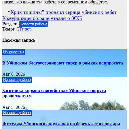
насколько важна эта работа в современном обществе.
Навигация
“Крик тишины” пронзил сердца убинских ребят
Кожурлинцы больше узнали о ЗОЖ
по
Раздел:
Новости района
записям
Темы:
ТГпост
Похожая запись
Нацпроекты
В Убинском благоустраивают сквер в рамках нацпроекта
Авг 6, 2026
Новости района
Заготовка кормов в хозяйствах Убинского округа
продолжается
Авг 5, 2026
Новости района
Жителям Убинского округа важно беречь лес от пожара