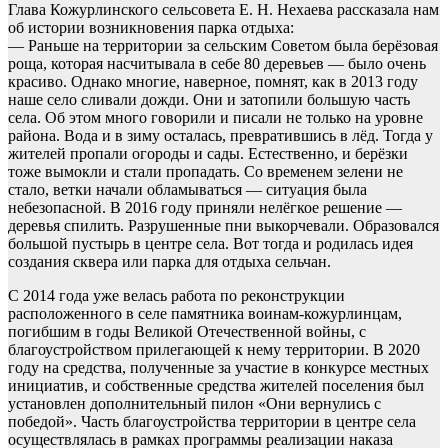
Глава Кожурлинского сельсовета Е. Н. Нехаева рассказала нам
об истории возникновения парка отдыха:
— Раньше на территории за сельским Советом была берёзовая
роща, которая насчитывала в себе 80 деревьев — было очень
красиво. Однако многие, наверное, помнят, как в 2013 году
наше село сливали дожди. Они и затопили большую часть
села. Об этом много говорили и писали не только на уровне
района. Вода и в зиму осталась, превратившись в лёд. Тогда у
жителей пропали огороды и сады. Естественно, и берёзки
тоже вымокли и стали пропадать. Со временем зелени не
стало, ветки начали обламываться — ситуация была
небезопасной. В 2016 году приняли нелёгкое решение —
деревья спилить. Разрушенные пни выкорчевали. Образовался
большой пустырь в центре села. Вот тогда и родилась идея
создания сквера или парка для отдыха сельчан.
С 2014 года уже велась работа по реконструкции
расположенного в селе памятника воинам-кожурлинцам,
погибшим в годы Великой Отечественной войны, с
благоустройством прилегающей к нему территории. В 2020
году на средства, полученные за участие в конкурсе местных
инициатив, и собственные средства жителей поселения был
установлен дополнительный пилон «Они вернулись с
победой». Часть благоустройства территории в центре села
осуществлялась в рамках программы реализации наказа