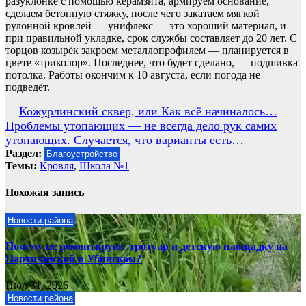
разуклонке с помощью керамзита, армируем основание,
сделаем бетонную стяжку, после чего закатаем мягкой
рулонной кровлей — унифлекс — это хороший материал, и
при правильной укладке, срок службы составляет до 20 лет. С
торцов козырёк закроем металлопрофилем — планируется в
цвете «триколор». Последнее, что будет сделано, — подшивка
потолка. Работы окончим к 10 августа, если погода не
подведёт.
Навигация
Кожурлинский сквер, или Как всё начиналось…
Проблемы утопающих — не всегда дело рук самих
по
утопающих. Случается, что варианты есть…
записям
Раздел:
Благоустройство
Темы:
Кровля
,
Школа №1
Похожая запись
Новости района
Почему не ремонтируют тротуар и детскую площадку на
Партизанской в Убинском?
Июл 31, 2026
Новости района