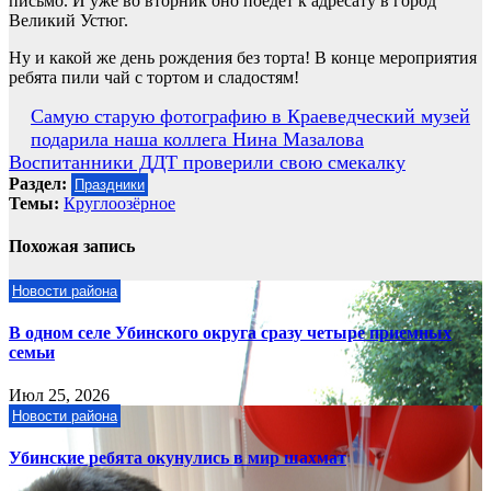
письмо. И уже во вторник оно поедет к адресату в город
Великий Устюг.
Ну и какой же день рождения без торта! В конце мероприятия
ребята пили чай с тортом и сладостям!
Навигация
Самую старую фотографию в Краеведческий музей
подарила наша коллега Нина Мазалова
по
Воспитанники ДДТ проверили свою смекалку
записям
Раздел:
Праздники
Темы:
Круглоозёрное
Похожая запись
Новости района
В одном селе Убинского округа сразу четыре приемных
семьи
Июл 25, 2026
Новости района
Убинские ребята окунулись в мир шахмат