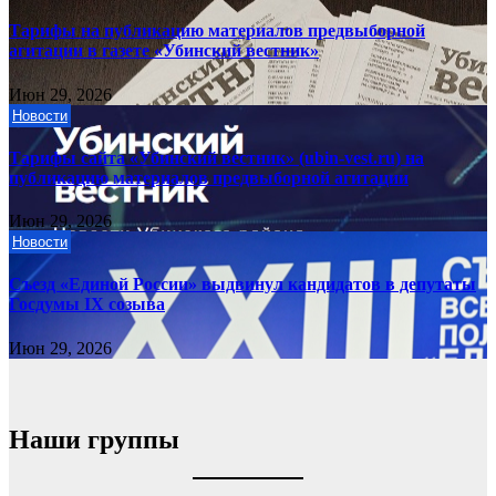
Тарифы на публикацию материалов предвыборной
агитации в газете «Убинский вестник»
Июн 29, 2026
Новости
Тарифы сайта «Убинский вестник» (ubin-vest.ru) на
публикацию материалов предвыборной агитации
Июн 29, 2026
Новости
Съезд «Единой России» выдвинул кандидатов в депутаты
Госдумы IX созыва
Июн 29, 2026
Наши группы