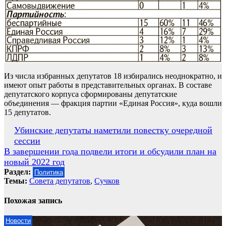
Из числа избранных депутатов 18 избирались неоднократно, и
имеют опыт работы в представительных органах. В составе
депутатского корпуса сформированы депутатские
объединения — фракция партии «Единая Россия», куда вошли
15 депутатов.
Навигация
Убинские депутаты наметили повестку очередной
сессии
по
В завершении года подвели итоги и обсудили план на
записям
новый 2022 год
Раздел:
Политика
Темы:
Совета депутатов
,
Сучков
Похожая запись
Новости