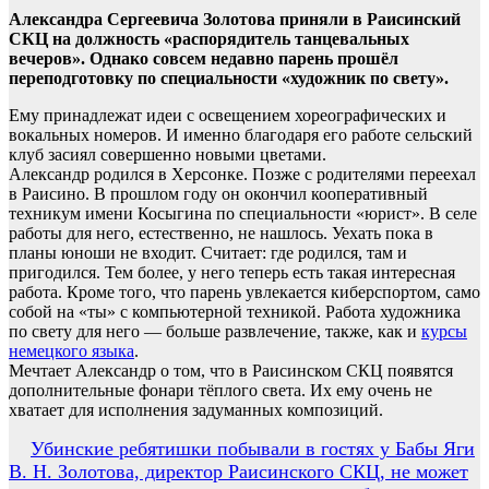
Александра Сергеевича Золотова приняли в Раисинский
СКЦ на должность «распорядитель танцевальных
вечеров». Однако совсем недавно парень прошёл
переподготовку по специальности «художник по свету».
Ему принадлежат идеи с освещением хореографических и
вокальных номеров. И именно благодаря его работе сельский
клуб засиял совершенно новыми цветами.
Александр родился в Херсонке. Позже с родителями переехал
в Раисино. В прошлом году он окончил кооперативный
техникум имени Косыгина по специальности «юрист». В селе
работы для него, естественно, не нашлось. Уехать пока в
планы юноши не входит. Считает: где родился, там и
пригодился. Тем более, у него теперь есть такая интересная
работа. Кроме того, что парень увлекается киберспортом, само
собой на «ты» с компьютерной техникой. Работа художника
по свету для него — больше развлечение, также, как и
курсы
немецкого языка
.
Мечтает Александр о том, что в Раисинском СКЦ появятся
дополнительные фонари тёплого света. Их ему очень не
хватает для исполнения задуманных композиций.
Навигация
Убинские ребятишки побывали в гостях у Бабы Яги
В. Н. Золотова, директор Раисинского СКЦ, не может
по