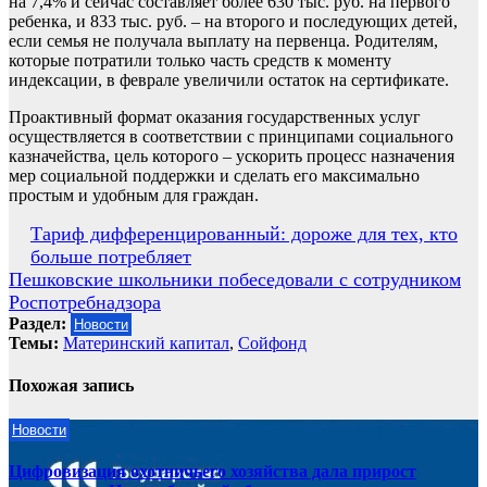
на 7,4% и сейчас составляет более 630 тыс. руб. на первого
ребенка, и 833 тыс. руб. – на второго и последующих детей,
если семья не получала выплату на первенца. Родителям,
которые потратили только часть средств к моменту
индексации, в феврале увеличили остаток на сертификате.
Проактивный формат оказания государственных услуг
осуществляется в соответствии с принципами социального
казначейства, цель которого – ускорить процесс назначения
мер социальной поддержки и сделать его максимально
простым и удобным для граждан.
Навигация
Тариф дифференцированный: дороже для тех, кто
больше потребляет
по
Пешковские школьники побеседовали с сотрудником
записям
Роспотребнадзора
Раздел:
Новости
Темы:
Материнский капитал
,
Сойфонд
Похожая запись
Новости
Цифровизация охотничьего хозяйства дала прирост