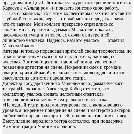
праздновании Дня Работника культуры тоже решили посетить
Карасук с «Альтаиром» и показать зрителю свою работу.
— Так сложилось, что с этим коллективом я захотел поставить
глубокий спектакль, через который можно передать людям
что-то важное. Мои коллеги прекрасно справились со
сложными актёрскими задачами. Мы хотели показать,
насколько ситуации в новеллах схожи с внутренней
личностью человека. Надеюсь, нам это удалось, — отметил
Максим Иванов.
Актёры не только порадовали зрителей своим творчеством, но
и заставили задуматься о простых истинах, настоящих
чувствах. Зрители оценили задорный юмор, уверенное
поведение артистов на сцене. Искренний смех и громкие
овации, крики «Браво!» в финале спектакля подвели итоги
выступления артистов народного театра.
Директор Государственного Молодёжного драматического
театра «На окраине» Александр Кобец отметил, что
коллективу удалось создать целостный спектакль,
отвечающий всем законам театрального искусства:
«Народный театр продемонстрировал спектакль хорошего
уровня, а искреннее поведение на сцене и мастерство актёров-
любителей порадовали зрителей, подняв настроение в зале».
Выступление народного театра состоялось при поддержке
Администрации Убинского района.