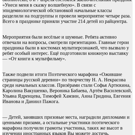
«Унеси меня в сказку волшебную». В связи с
эпидемиологической обстановкой начальные классы
разделили на подгруппы и провели мероприятие четыре раза.
Всего в празднике приняли участие 214 детей из райцентра.
Мероприятия были весёлые и шумные. Ребята активно
отвечали на вопросы, смотрели презентацию. Главные герои
праздника были в костюмах мультперсонажей, что вызвало у
ребят особый интерес. Ещё подготовили книжную выставку
— «От книги к мультфильму».
Также подвели итоги Поэтического марафона «Ожившие
страницы русской деревни» по творчеству Н. А. Некрасова
среди начальных классов. Призёрами стали Софья Артюхина,
Каролина Вакушенко, Вероника Бабаева, Артём Василевский,
Ульяна Ядренцева, Тимофей Хамзин, Анна Гридина, Евгения
Иванова и Даниил Пажога.
— Детей, занявших призовые места, наградили дипломами и
ценными призами, а остальные участники поэтического
марафона получили грамоты участника, таких же высот в
изучении иностранных языков Вы можете достичь,