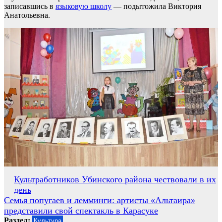
записавшись в
языковую школу
— подытожила Виктория
Анатольевна.
Навигация
Культработников Убинского района чествовали в их
день
по
Семья попугаев и лемминги: артисты «Альтаира»
записям
представили свой спектакль в Карасуке
Раздел:
Культура