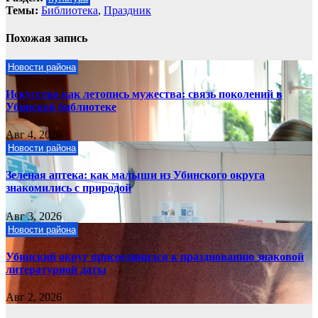
Темы:
Библиотека
,
Праздник
Похожая запись
Новости района
Искусство как летопись мужества: связь поколений в
Убинской библиотеке
Авг 4, 2026
Новости района
Зеленая аптека: как малыши из Убинского округа
знакомились с природой
Авг 3, 2026
Новости района
Убинский округ присоединился к празднованию знаковой
литературной даты
Авг 2, 2026