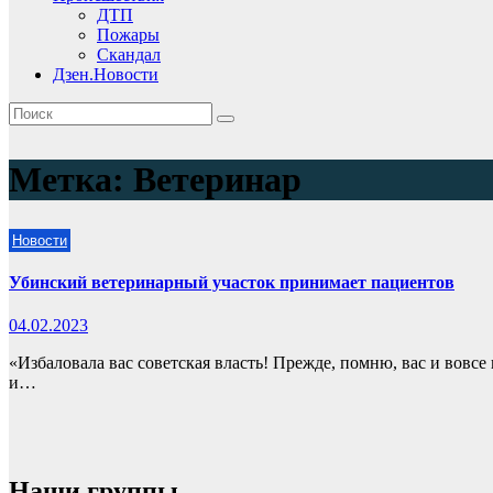
ДТП
Пожары
Скандал
Дзен.Новости
Метка:
Ветеринар
Новости
Убинский ветеринарный участок принимает пациентов
04.02.2023
«Избаловала вас советская власть! Прежде, помню, вас и вовс
и…
Наши группы