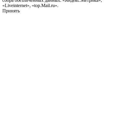
сбора обезличенных данных: «Яндекс.Метрика»,
«Liveinternet», «top.Mail.ru».
Принять