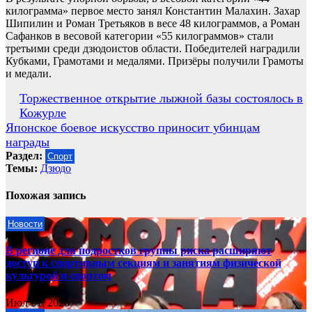
килограмма» первое место занял Константин Малахин. Захар
Шипилин и Роман Третьяков в весе 48 килограммов, а Роман
Сафанков в весовой категории «55 килограммов» стали
третьими среди дзюдоистов области. Победителей наградили
Кубками, Грамотами и медалями. Призёры получили Грамоты
и медали.
Навигация
Торжественное открытие лыжной базы состоялось в
Кожурле
по
Японское боевое искусство приносит убинцам
записям
награды
Раздел:
Спорт
Темы:
Дзюдо
Похожая запись
Новости
В регионе для подростков группы риска расширяют
доступ к спортивным секциям и занятиям физической
культурой и спортом
Июл 31, 2026