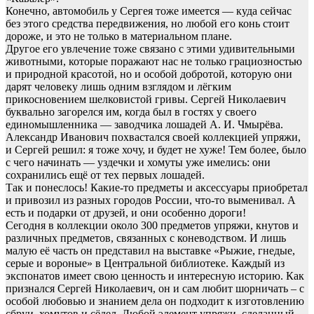
Конечно, автомобиль у Сергея тоже имеется — куда сейчас
без этого средства передвижения, но любой его конь стоит
дороже, и это не только в материальном плане.
Другое его увлечение тоже связано с этими удивительными
животными, которые поражают нас не только грациозностью
и природной красотой, но и особой добротой, которую они
дарят человеку лишь одним взглядом и лёгким
прикосновением шелковистой гривы. Сергей Николаевич
буквально загорелся им, когда был в гостях у своего
единомышленника — заводчика лошадей А. И. Чмырёва.
Александр Иванович похвастался своей коллекцией упряжи,
и Сергей решил: я тоже хочу, и будет не хуже! Тем более, было
с чего начинать — уздечки и хомуты уже имелись: они
сохранились ещё от тех первых лошадей.
Так и понеслось! Какие-то предметы и аксессуары приобретал
и привозил из разных городов России, что-то выменивал. А
есть и подарки от друзей, и они особенно дороги!
Сегодня в коллекции около 300 предметов упряжи, кнутов и
различных предметов, связанных с коневодством. И лишь
малую её часть он представил на выставке «Рыжие, гнедые,
серые и вороные» в Центральной библиотеке. Каждый из
экспонатов имеет свою ценность и интересную историю. Как
признался Сергей Николаевич, он и сам любит шорничать – с
особой любовью и знанием дела он подходит к изготовлению
сбруи, хомутов и сёдел. Любой элемент упряжи, сделанный