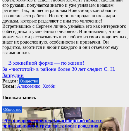
его руками, получается знатно и уже узнаваем в нашем
регионе. Так, по шести районам Новосибирской области
разошлись его работы. Но нет, он не продавал их – дарил
друзьям, которые разделяют с ним это увлечение!
Встретившись с Сергеем лично, узнаёшь его как интересного
собеседника и увлечённого человека. И понимаешь, что он
может часами рассказывать про любого из своих подопечных,
знает их родословную, особенности и привычки. Он
гордится, заботится и любит каждого и они отвечают ему
взаимностью.
Навигация
В хоккейной форме — по жизни!
За «чистотой» в районе более 30 лет следит С. Н.
по
Запрудин
записям
Раздел:
Общество
Темы:
Алексеенко
,
Хобби
Похожая запись
Общество
99% новорожденных в Новосибирской области
прикладывают к груди сразу после рождения