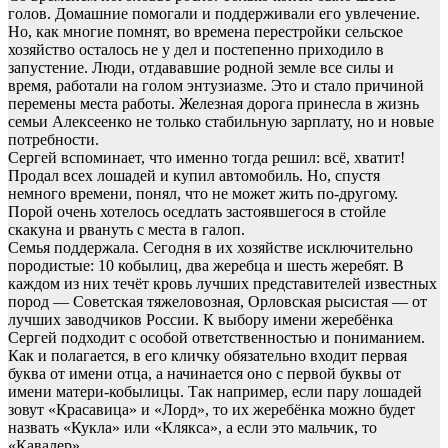
голов. Домашние помогали и поддерживали его увлечение.
Но, как многие помнят, во времена перестройки сельское
хозяйство осталось не у дел и постепенно приходило в
запустение. Люди, отдававшие родной земле все силы и
время, работали на голом энтузиазме. Это и стало причиной
перемены места работы. Железная дорога принесла в жизнь
семьи Алексеенко не только стабильную зарплату, но и новые
потребности.
Сергей вспоминает, что именно тогда решил: всё, хватит!
Продал всех лошадей и купил автомобиль. Но, спустя
немного времени, понял, что не может жить по-другому.
Порой очень хотелось оседлать застоявшегося в стойле
скакуна и рвануть с места в галоп.
Семья поддержала. Сегодня в их хозяйстве исключительно
породистые: 10 кобылиц, два жеребца и шесть жеребят. В
каждом из них течёт кровь лучших представителей известных
пород — Советская тяжеловозная, Орловская рысистая — от
лучших заводчиков России. К выбору имени жеребёнка
Сергей подходит с особой ответственностью и пониманием.
Как и полагается, в его кличку обязательно входит первая
буква от имени отца, а начинается оно с первой буквы от
имени матери-кобылицы. Так например, если пару лошадей
зовут «Красавица» и «Лорд», то их жеребёнка можно будет
назвать «Кукла» или «Клякса», а если это мальчик, то
«Кавалер».