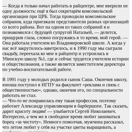
— Когда я только начал работать в райцентре, мне вверили не
одну должность: ещё я был секретарём комсомольской
организации при ЦРБ. Тогда проводили комсомольские
собрания, куда приезжали представители разных организаций
со всего района. Вот на одном из таких собраний я и
познакомился с будущей супругой Натальей, — делится,
прищурив глаза, словно погружаясь в то время, мой герой. —
Она работала учителем во Владимировской школе. А когда у
нас всё закрутилось-заветрелось, и в 1990 году мы сыграли
свадьбу, переехала ко мне в райцентр и устроилась в
Убинскую школу №1, где и сейчас трудится учителем истории
и обществознания, а также является заместителем директора
по учебно-воспитательной работе.
В 1991 году у молодых родился сынок Саша. Окончив школу,
юноша поступил в НГПУ на факультет «реклама и связь с
общественностью», однако, окончив его, по специальности
работать не стал.
— Что-то не понравилась ему такая профессия, поэтому
работает Александр управляющим в барбершопе. Так сказать,
дарит красоту людям! — улыбается Сергей Николаевич.
Интересно, а чем же в свободное время любит заниматься
борец «за чистоту». Немного помолчав, мужчина рассказал,
что летом любит у себя на участке цветы выращивать, а