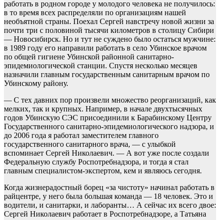
работать в родном городе у молодого человека не получилось:
в то время всех распределяли по организациям нашей
необъятной страны. Поехал Сергей навстречу новой жизни за
почти три с половиной тысячи километров в столицу Сибири
— Новосибирск. Но и тут не суждено было остаться мужчине:
в 1989 году его направили работать в село Убинское врачом
по общей гигиене Убинской районной санитарно-
эпидемиологической станции. Спустя несколько месяцев
назначили главным государственным санитарным врачом по
Убинскому району.
— С тех давних пор произвели множество реорганизаций, как
мелких, так и крупных. Например, в начале двухтысячных
годов Убинскую СЭС присоединили к Барабинскому Центру
Государственного санитарно-эпидемиологического надзора, и
до 2006 года я работал заместителем главного
государственного санитарного врача, — с улыбкой
вспоминает Сергей Николаевич. — А вот уже после создали
Федеральную службу Роспотребнадзора, и тогда я стал
главным специалистом-экспертом, кем и являюсь сегодня.
Когда жизнерадостный борец «за чистоту» начинал работать в
райцентре, у него была большая команда — 18 человек. Это и
водители, и санитарки, и лаборанты… А сейчас их всего двое:
Сергей Николаевич работает в Роспотребнадзоре, а Татьяна