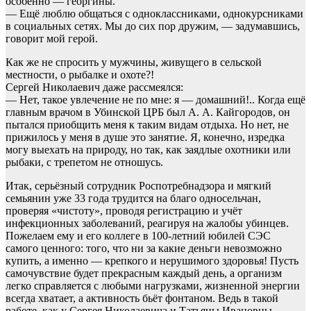
особенно — георгины.
— Ещё люблю общаться с одноклассниками, однокурсниками
в социальных сетях. Мы до сих пор дружим, — задумавшись,
говорит мой герой.
Как же не спросить у мужчины, живущего в сельской
местности, о рыбалке и охоте?!
Сергей Николаевич даже рассмеялся:
— Нет, такое увлечение не по мне: я — домашний!.. Когда ещё
главным врачом в Убинской ЦРБ был А. А. Кайгородов, он
пытался приобщить меня к таким видам отдыха. Но нет, не
прижилось у меня в душе это занятие. Я, конечно, изредка
могу выехать на природу, но так, как заядлые охотники или
рыбаки, с трепетом не отношусь.
Итак, серьёзный сотрудник Роспотребнадзора и мягкий
семьянин уже 33 года трудится на благо односельчан,
проверяя «чистоту», проводя регистрацию и учёт
инфекционных заболеваний, реагируя на жалобы убинцев.
Пожелаем ему и его коллеге в 100-летний юбилей СЭС
самого ценного: того, что ни за какие деньги невозможно
купить, а именно — крепкого и нерушимого здоровья! Пусть
самочувствие будет прекрасным каждый день, а организм
легко справляется с любыми нагрузками, жизненной энергии
всегда хватает, а активность бьёт фонтаном. Ведь в такой
работе, как у Сергея Николаевича и Татьяны Ивановны, —