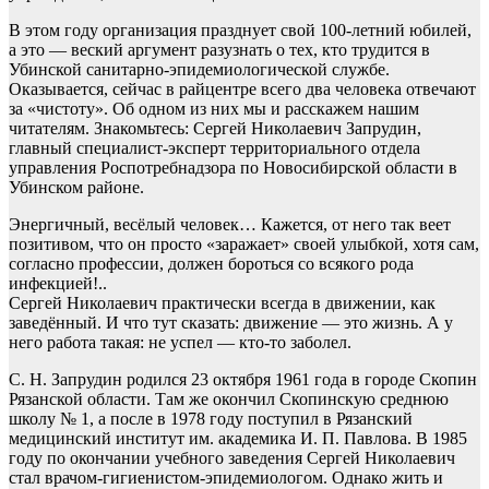
В этом году организация празднует свой 100-летний юбилей,
а это — веский аргумент разузнать о тех, кто трудится в
Убинской санитарно-эпидемиологической службе.
Оказывается, сейчас в райцентре всего два человека отвечают
за «чистоту». Об одном из них мы и расскажем нашим
читателям. Знакомьтесь: Сергей Николаевич Запрудин,
главный специалист-эксперт территориального отдела
управления Роспотребнадзора по Новосибирской области в
Убинском районе.
Энергичный, весёлый человек… Кажется, от него так веет
позитивом, что он просто «заражает» своей улыбкой, хотя сам,
согласно профессии, должен бороться со всякого рода
инфекцией!..
Сергей Николаевич практически всегда в движении, как
заведённый. И что тут сказать: движение — это жизнь. А у
него работа такая: не успел — кто-то заболел.
С. Н. Запрудин родился 23 октября 1961 года в городе Скопин
Рязанской области. Там же окончил Скопинскую среднюю
школу № 1, а после в 1978 году поступил в Рязанский
медицинский институт им. академика И. П. Павлова. В 1985
году по окончании учебного заведения Сергей Николаевич
стал врачом-гигиенистом-эпидемиологом. Однако жить и