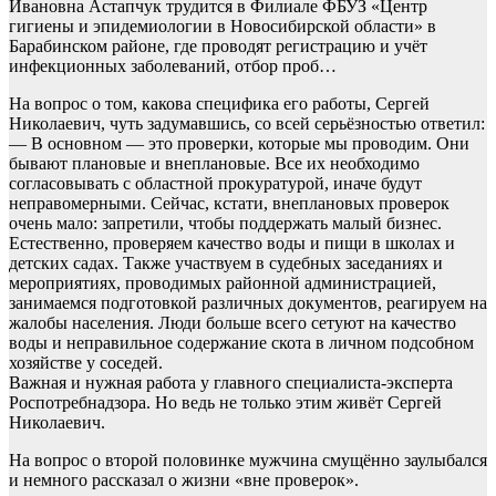
Ивановна Астапчук трудится в Филиале ФБУЗ «Центр
гигиены и эпидемиологии в Новосибирской области» в
Барабинском районе, где проводят регистрацию и учёт
инфекционных заболеваний, отбор проб…
На вопрос о том, какова специфика его работы, Сергей
Николаевич, чуть задумавшись, со всей серьёзностью ответил:
— В основном — это проверки, которые мы проводим. Они
бывают плановые и внеплановые. Все их необходимо
согласовывать с областной прокуратурой, иначе будут
неправомерными. Сейчас, кстати, внеплановых проверок
очень мало: запретили, чтобы поддержать малый бизнес.
Естественно, проверяем качество воды и пищи в школах и
детских садах. Также участвуем в судебных заседаниях и
мероприятиях, проводимых районной администрацией,
занимаемся подготовкой различных документов, реагируем на
жалобы населения. Люди больше всего сетуют на качество
воды и неправильное содержание скота в личном подсобном
хозяйстве у соседей.
Важная и нужная работа у главного специалиста-эксперта
Роспотребнадзора. Но ведь не только этим живёт Сергей
Николаевич.
На вопрос о второй половинке мужчина смущённо заулыбался
и немного рассказал о жизни «вне проверок».