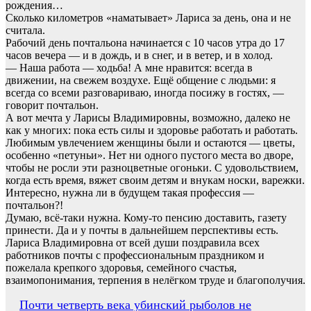
рождения…
Сколько километров «наматывает» Лариса за день, она и не
считала.
Рабочий день почтальона начинается с 10 часов утра до 17
часов вечера — и в дождь, и в снег, и в ветер, и в холод.
— Наша работа — ходьба! А мне нравится: всегда в
движении, на свежем воздухе. Ещё общение с людьми: я
всегда со всеми разговариваю, иногда посижу в гостях, —
говорит почтальон.
А вот мечта у Ларисы Владимировны, возможно, далеко не
как у многих: пока есть силы и здоровье работать и работать.
Любимым увлечением женщины были и остаются — цветы,
особенно «петуньи». Нет ни одного пустого места во дворе,
чтобы не росли эти разноцветные огоньки. С удовольствием,
когда есть время, вяжет своим детям и внукам носки, варежки.
Интересно, нужна ли в будущем такая профессия —
почтальон?!
Думаю, всё-таки нужна. Кому-то пенсию доставить, газету
принести. Да и у почты в дальнейшем перспективы есть.
Лариса Владимировна от всей души поздравила всех
работников почты с профессиональным праздником и
пожелала крепкого здоровья, семейного счастья,
взаимопонимания, терпения в нелёгком труде и благополучия.
Навигация
Почти четверть века убинский рыболов не