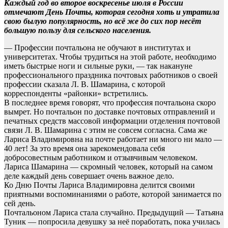
Каждый год во второе воскресенье июля в России
отмечают День Почты, которая сегодня хоть и утратила
свою былую популярность, но всё же до сих пор несёт
большую пользу для сельского населения.
— Профессии почтальона не обучают в институтах и
университетах. Чтобы трудиться на этой работе, необходимо
иметь быстрые ноги и сильные руки, — так накануне
профессионального праздника почтовых работников о своей
профессии сказала Л. В. Шамарина, с которой
корреспонденты «районки» встретились.
В последнее время говорят, что профессия почтальона скоро
вымрет. Но почтальон по доставке почтовых отправлений и
печатных средств массовой информации отделения почтовой
связи Л. В. Шамарина с этим не совсем согласна. Сама же
Лариса Владимировна на почте работает ни много ни мало —
40 лет! За это время она зарекомендовала себя
добросовестным работником и отзывчивым человеком.
Лариса Шамарина — скромный человек, который на самом
деле каждый день совершает очень важное дело.
Ко Дню Почты Лариса Владимировна делится своими
приятными воспоминаниями о работе, которой занимается по
сей день.
Почтальоном Лариса стала случайно. Предыдущий — Татьяна
Туник — попросила девушку за неё поработать, пока училась