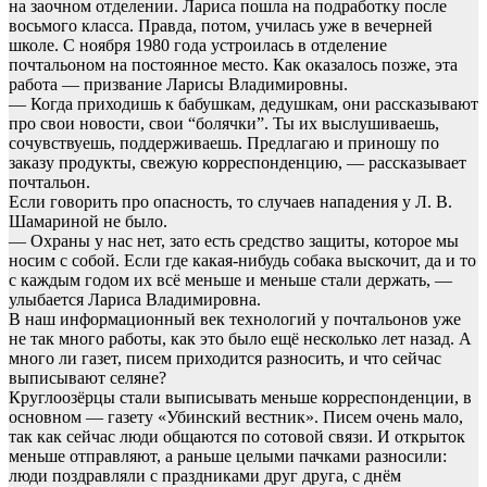
на заочном отделении. Лариса пошла на подработку после
восьмого класса. Правда, потом, училась уже в вечерней
школе. С ноября 1980 года устроилась в отделение
почтальоном на постоянное место. Как оказалось позже, эта
работа — призвание Ларисы Владимировны.
— Когда приходишь к бабушкам, дедушкам, они рассказывают
про свои новости, свои “болячки”. Ты их выслушиваешь,
сочувствуешь, поддерживаешь. Предлагаю и приношу по
заказу продукты, свежую корреспонденцию, — рассказывает
почтальон.
Если говорить про опасность, то случаев нападения у Л. В.
Шамариной не было.
— Охраны у нас нет, зато есть средство защиты, которое мы
носим с собой. Если где какая-нибудь собака выскочит, да и то
с каждым годом их всё меньше и меньше стали держать, —
улыбается Лариса Владимировна.
В наш информационный век технологий у почтальонов уже
не так много работы, как это было ещё несколько лет назад. А
много ли газет, писем приходится разносить, и что сейчас
выписывают селяне?
Круглоозёрцы стали выписывать меньше корреспонденции, в
основном — газету «Убинский вестник». Писем очень мало,
так как сейчас люди общаются по сотовой связи. И открыток
меньше отправляют, а раньше целыми пачками разносили:
люди поздравляли с праздниками друг друга, с днём