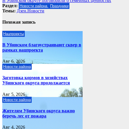
В Убинском округе поговорили о семейных ценностях
по
Раздел:
Новости района
Праздники
записям
Темы:
Дзен.Новости
Похожая запись
Нацпроекты
В Убинском благоустраивают сквер в
рамках нацпроекта
Авг 6, 2026
Новости района
Заготовка кормов в хозяйствах
Убинского округа продолжается
Авг 5, 2026
Новости района
Жителям Убинского округа важно
беречь лес от пожара
Авг 4, 2026