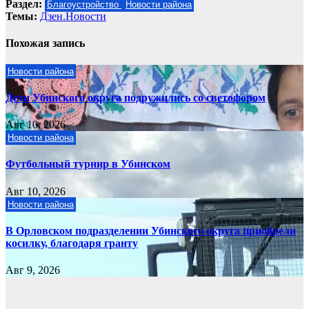
записям
Раздел:
Благоустройство
Новости района
Темы:
Дзен.Новости
Похожая запись
Новости района
Дети Убинского округа подружились со светофором
Авг 10, 2026
Новости района
Футбольный турнир в Убинском
Авг 10, 2026
Новости района
В Орловском подразделении Убинского округа приобрели
косилку, благодаря гранту
Авг 9, 2026