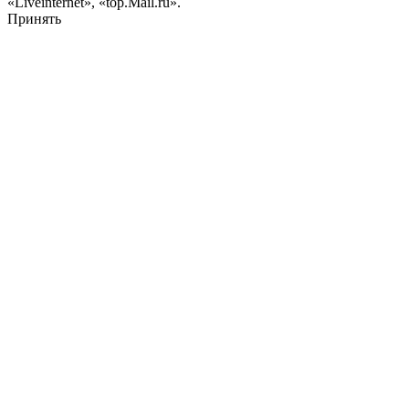
«Liveinternet», «top.Mail.ru».
Принять