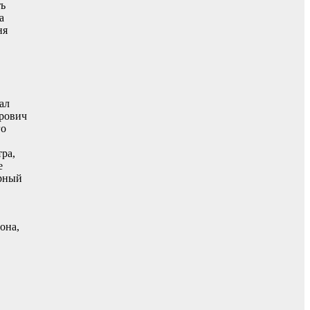
ть
а
ня
ал
ирович
го
ра,
е
урный
она,