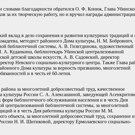
и словами благодарности обратился О. Ф. Конюк, Глава Убинско
ов за их творческую работу, но и вручил награды администраци
ий вклад в дело сохранения и развития культурных традиций и 
хмадеева, методист районного Дома культуры, Н. М. Бобровнич,
ой библиотечной системы, А. В. Гизитдинова, художественный
И. А. Куданкина, библиотекарь Убинской централизованной
ской детской школы искусств, А. В. Садовский, директор
иректор Невского социально-культурного центра. Также Глава ра
айонного Дома культуры за верность призванию, многолетний
язанностей и в честь её 60-летия.
района за многолетний добросовестный труд, качественное
ка культуры России С. А. Алексашиной, заведующей Асенкрито
х форм библиотечного обслуживания населения и в честь Дня
кой централизованной библиотечной системы, за многолетний
иций и в честь Дня работника культуры России М. М.
го объекта, за многолетний добросовестный труд, сохранение и
 России Н. И. Шитиковой, директору Ермолаевского социально-