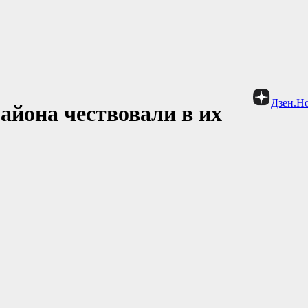
Дзен.Н
айона чествовали в их