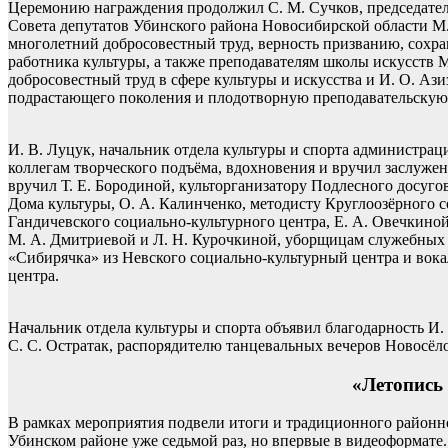
Церемонию награждения продолжил С. М. Сучков, председател
Совета депутатов Убинского района Новосибирской области М.
многолетний добросовестный труд, верность призванию, сохран
работника культуры, а также преподавателям школы искусств 
добросовестный труд в сфере культуры и искусства и И. О. Ази
подрастающего поколения и плодотворную преподавательскую 
И. В. Луцук, начальник отдела культуры и спорта администра
коллегам творческого подъёма, вдохновения и вручил заслуже
вручил Т. Е. Бородиной, культорганизатору Подлесного досуго
Дома культуры, О. А. Калинченко, методисту Круглоозёрного с
Гандичевского социально-культурного центра, Е. А. Овечкино
М. А. Дмитриевой и Л. Н. Курочкиной, уборщицам служебных 
«Сибирячка» из Невского социально-культурный центра и вок
центра.
Начальник отдела культуры и спорта объявил благодарность И.
С. С. Остратак, распорядителю танцевальных вечеров Новосёло
«Летопись
В рамках мероприятия подвели итоги и традиционного районн
Убинском районе уже седьмой раз, но впервые в видеоформате.