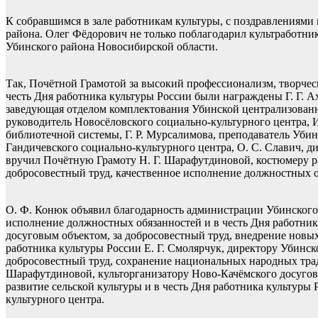
К собравшимся в зале работникам культуры, с поздравлениями 
района. Олег Фёдорович не только поблагодарил культработник
Убинского района Новосибирской области.
Так, Почётной Грамотой за высокий профессионализм, творческ
честь Дня работника культуры России были награждены Г. Г. А
заведующая отделом комплектования Убинской централизованн
руководитель Новосёловского социально-культурного центра, 
библиотечной системы, Г. Р. Мурсалимова, преподаватель Убин
Гандичевского социально-культурного центра, О. С. Славич, д
вручил Почётную Грамоту Н. Г. Шарафутдиновой, костюмеру р
добросовестный труд, качественное исполнение должностных об
О. Ф. Конюк объявил благодарность администрации Убинского 
исполнение должностных обязанностей и в честь Дня работни
досуговым объектом, за добросовестный труд, внедрение новы
работника культуры России Е. Г. Смолярчук, директору Убинс
добросовестный труд, сохранение национальных народных трад
Шарафутдиновой, культорганизатору Ново-Качёмского досугово
развитие сельской культуры и в честь Дня работника культуры
культурного центра.