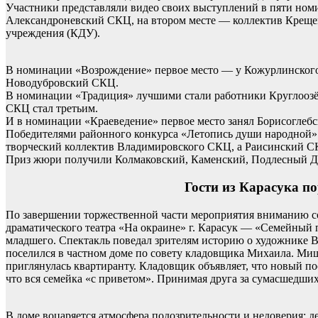
Участники представляли видео своих выступлений в пяти ном
Александроневский СКЦ, на втором месте — коллектив Крещен
учреждения (КДУ).
В номинации «Возрождение» первое место — у Кожурлинского
Новодубровский СКЦ.
В номинации «Традиция» лучшими стали работники Круглоозё
СКЦ стал третьим.
И в номинации «Краеведение» первое место занял Борисоглеб
Победителями районного конкурса «Летопись души народной» 
творческий коллектив Владимировского СКЦ, а Раисинский СК
Приз жюри получили Колмаковский, Каменский, Подлесный Д
Гости из Карасука п
По завершении торжественной части мероприятия вниманию с
драматического театра «На окраине» г. Карасук — «Семейный
младшего. Спектакль поведал зрителям историю о художнике В
поселился в частном доме по совету кладовщика Михаила. Мишк
приглянулась квартиранту. Кладовщик объявляет, что новый по
что вся семейка «с приветом». Принимая друга за сумасшедши
В доме воцаряется атмосфера подозрительности и недоверия: 