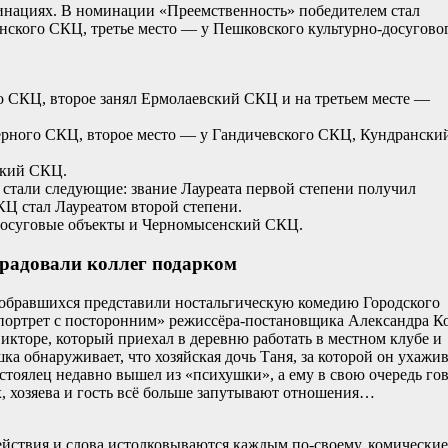
инациях. В номинации «Преемственность» победителем стал
ского СКЦ, третье место — у Пешковского культурно-досугово
 СКЦ, второе занял Ермолаевский СКЦ и на третьем месте —
рного СКЦ, второе место — у Гандичевского СКЦ, Кундрански
ский СКЦ.
стали следующие: звание Лауреата первой степени получил
Ц стал Лауреатом второй степени.
осуговые объекты и Черномысенский СКЦ.
орадовали коллег подарком
обравшихся представили ностальгическую комедию Городского
 портрет с посторонним» режиссёра-постановщика Александра К
икторе, который приехал в деревню работать в местном клубе и
а обнаруживает, что хозяйская дочь Таня, за которой он ухажив
стоялец недавно вышел из «психушки», а ему в свою очередь гов
х, хозяева и гость всё больше запутывают отношения…
действия и слова истолковываются каждым по-своему, комические