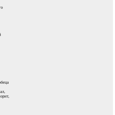
го
й
обеца
ал,
орит,