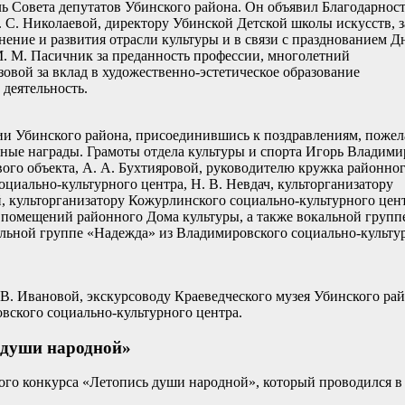
ь Совета депутатов Убинского района. Он объявил Благодарнос
 С. Николаевой, директору Убинской Детской школы искусств, з
ение и развития отрасли культуры и в связи с празднованием Д
М. М. Пасичник за преданность профессии, многолетний
зовой за вклад в художественно-эстетическое образование
деятельность.
ции Убинского района, присоединившись к поздравлениям, пожел
нные награды. Грамоты отдела культуры и спорта Игорь Владим
вого объекта, А. А. Бухтияровой, руководителю кружка районно
оциально-культурного центра, Н. В. Невдач, культорганизатору
й, культорганизатору Кожурлинского социально-культурного цент
помещений районного Дома культуры, а также вокальной групп
альной группе «Надежда» из Владимировского социально-культ
 В. Ивановой, экскурсоводу Краеведческого музея Убинского рай
вского социально-культурного центра.
 души народной»
ого конкурса «Летопись души народной», который проводился в