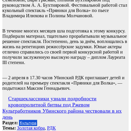
руководством А. А. Бухтияровой. Фестивальной работой стал
кукольный спектакль «Пряники для Волка» по пьесе
Владимира Илюхова и Полины Молчановой.
В течение многих месяцев шла подготовка к этому конкурсу.
Подбирали материал, тщательно прорабатывали музыкальное
решение спектакля. Постепенно, день за днём, воплощались в
жизнь на репетициях режиссёрские задумки. Юные актеры
отлично справились со своей первой конкурсной работой и
получили заслуженную высокую награду – диплом Лауреата
III степени.
— 2 апреля в 17.30 часов Убинский РДК приглашает детей и
родителей на премьеру спектакля «Пряники для Волка», —
подытожил Максим Геннадьевич.
Навигация
Старшеклассники узнали подробности
кровопролитной битвы под Ржевом
по
Культработников Убинского района чествовали в их
записям
день
Раздел:
Культура
Темы:
Золотая кобра
,
РДК