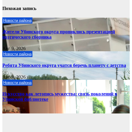
Похожая запись
Новости района
Жители Убинского округа прониклись презентацией
поэтического сборника
Авг 9, 2026
Новости района
Ребята Убинского округа учатся беречь планету с детства
Авг 9, 2026
Новости района
Искусство как летопись мужества: связь поколений в
Убинской библиотеке
Авг 4, 2026