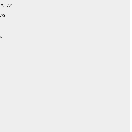
», где
ную
я.