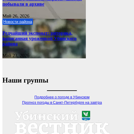
побывали в архиве
Май 26, 2026
Новости района
Редчайший экспонат: риторика,
написанная уроженкой Убинского
района
Май 23, 2026
Наши группы
Подробнее о погоде в Убинском
Прогноз погоды в Санкт-Петербурге на завтра