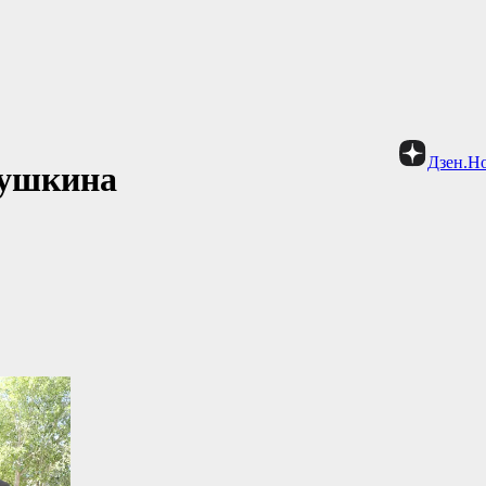
Дзен.Н
Пушкина