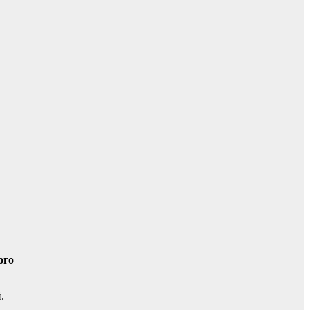
ого
.