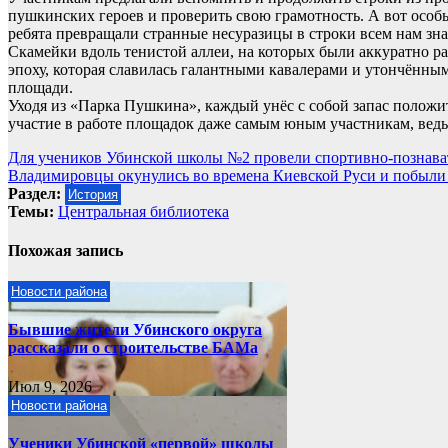
пушкинских героев и проверить свою грамотность. А вот особы
ребята превращали странные несуразицы в строки всем нам зна
Скамейки вдоль тенистой аллеи, на которых были аккуратно 
эпоху, которая славилась галантными кавалерами и утончённым
площади.
Уходя из «Парка Пушкина», каждый унёс с собой запас положи
участие в работе площадок даже самым юным участникам, ведь
Навигация
Для учеников Убинской школы №2 провели спортивно-познава
Владимировцы окунулись во времена Киевской Руси и побыли
по
Раздел:
История
записям
Темы:
Центральная библиотека
Похожая запись
Новости района
Бывшие жители Убинского округа
рассказали о строительстве БАМа
Июл 9, 2026
Новости района
Ученики Убинской «первой» школы